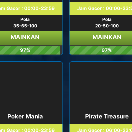
am Gacor : 00:00-23:59
Jam Gacor : 00:00-23:
Pola
Pola
35-65-100
20-50-100
MAINKAN
MAINKAN
97%
97%
Poker Mania
Pirate Treasure
am Gacor : 00:00-23:59
Jam Gacor : 06:00-22: