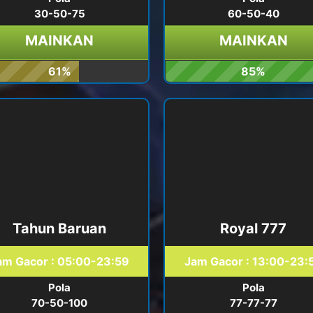
30-50-75
60-50-40
MAINKAN
MAINKAN
61%
85%
Tahun Baruan
Royal 777
am Gacor : 05:00-23:59
Jam Gacor : 13:00-23:
Pola
Pola
70-50-100
77-77-77