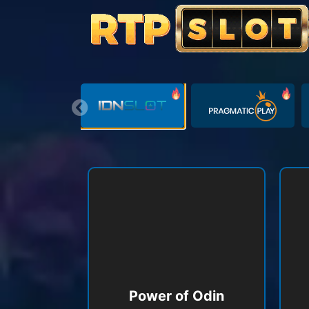
Power of Odin