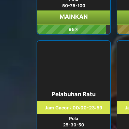
50-75-100
MAINKAN
95%
Pelabuhan Ratu
Jam Gacor : 00:00-23:59
J
Pola
25-30-50