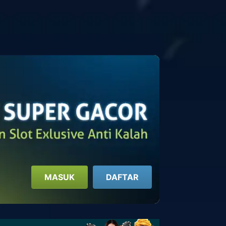
MASUK
DAFTAR