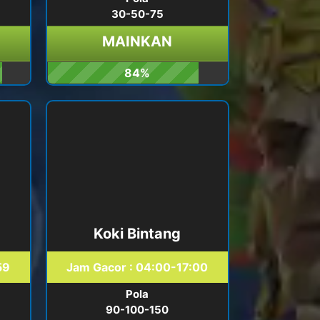
30-50-75
MAINKAN
84%
Koki Bintang
59
Jam Gacor : 04:00-17:00
Pola
90-100-150