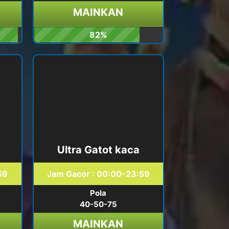
MAINKAN
82%
Ultra Gatot kaca
59
Jam Gacor : 00:00-23:59
Pola
40-50-75
MAINKAN